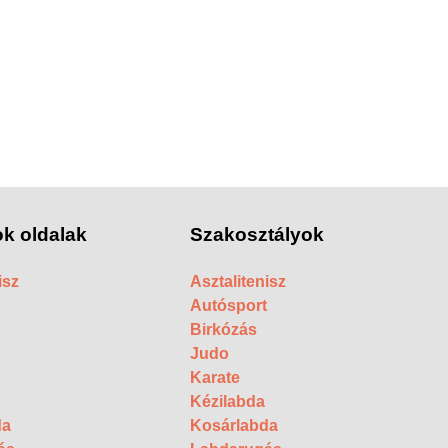
k oldalak
Szakosztályok
isz
Asztalitenisz
Autósport
Birkózás
Judo
Karate
Kézilabda
da
Kosárlabda