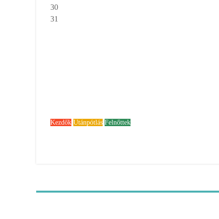
30
31
Ebben az időszakban nincsenek események
Kezdők
Utánpótlás
Felnőttek