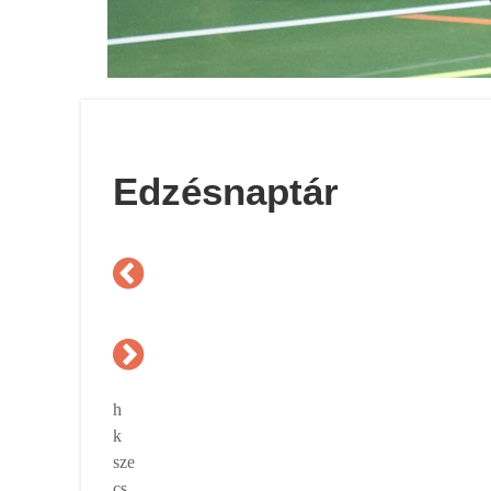
Asztalitenisz
Edzésnaptár
h
k
sze
cs