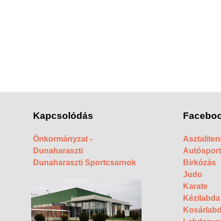
Kapcsolódás
Faceboo
Önkormányzat -
Asztaliten
Dunaharaszti
Autósport
Dunaharaszti Sportcsarnok
Birkózás
Judo
Karate
Kézilabda
Kosárlab