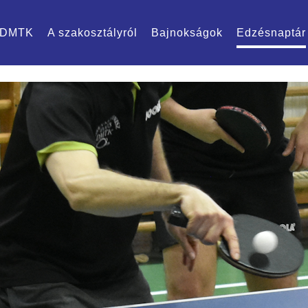
DMTK
A szakosztályról
Bajnokságok
Edzésnaptár