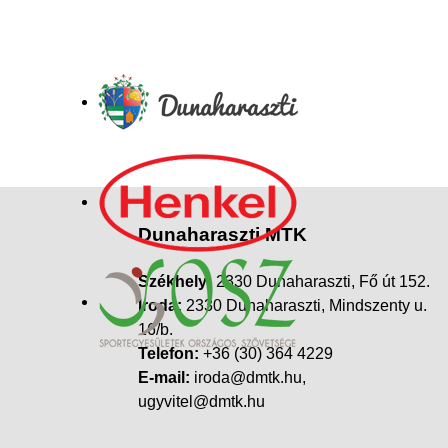
Dunaharaszti MTK
Székhely:
2330 Dunaharaszti, Fő út 152.
Iroda:
2330 Dunaharaszti, Mindszenty u.
16/b.
Telefon:
+36 (30) 364 4229
E-mail:
iroda@dmtk.hu,
ugyvitel@dmtk.hu